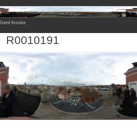
Gerd Kroske
R0010191