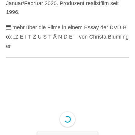
Januar/Februar 2020. Produzent realistfilm seit
1996.
mehr über die Filme in einem Essay der DVD-B
ox „Z E I T Z U S T Ä N D E“ von Christa Blümling
er