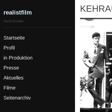
KEHRA
realistfilm
Gerd Kroske
Startseite
Profil
in Produktion
Presse
Aktuelles
Filme
Seitenarchiv
Stolz & Eigensinn
SPK Komplex