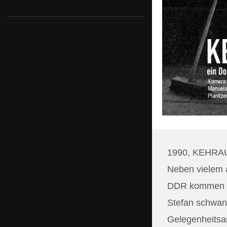
DVD Box ZEITZUSTÄNDE
Striche ziehen
Der Boxprinz
Wollis Paradies
Heino Jaeger – Look before you kuck
Schranken
1990, KEHRAUS
KURT – oder Du sollst lachen
Neben vielem 
KEHRAUS
DDR kommen sol
VOKZAL-Bahnhof Brest
Stefan schwan
Gelegenheitsar
Grenzpunkt Beton