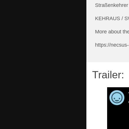
Straßenkehrer 
KEHREIN, KEHRAUS
KEHRAUS / SWE
KEHRAUS, wieder
More about th
Leipzig im Herbst
https://necsu
Die Stundeneiche
Autobahn Ost
Trailer:
LA VILLETTE
Kurzschluss
Galera