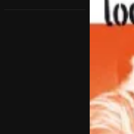
DVD Box ZEITZUSTÄNDE
Striche ziehen
Der Boxprinz
Wollis Paradies
Heino Jaeger – Look before you kuck
Schranken
KURT – oder Du sollst lachen
KEHRAUS
VOKZAL-Bahnhof Brest
Grenzpunkt Beton