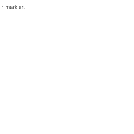
t
*
markiert