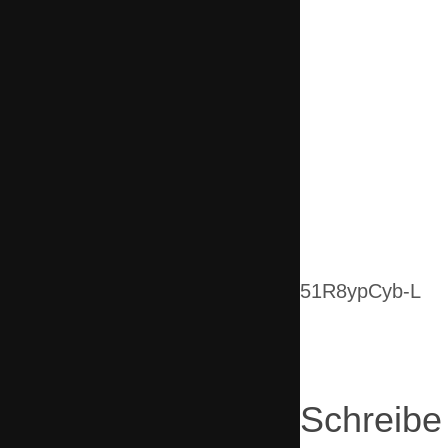
Beitragsnav
51R8ypCyb-L
Schreibe