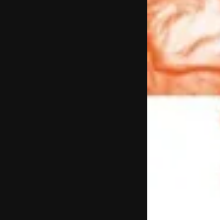
KEHREIN, KEHRAUS
KEHRAUS, wieder
Leipzig im Herbst
Die Stundeneiche
Autobahn Ost
LA VILLETTE
Kurzschluss
Galera