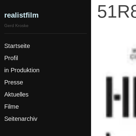
51R
realistfilm
Gerd Kroske
Startseite
Profil
in Produktion
Presse
Aktuelles
Filme
Seitenarchiv
Stolz & Eigensinn
SPK Komplex