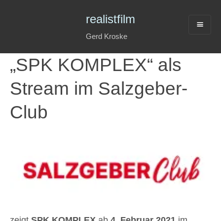
realistfilm
Gerd Kroske
„SPK KOMPLEX“ als
Stream im Salzgeber-
Club
zeigt
SPK KOMPLEX
ab
4. Februar 2021
im