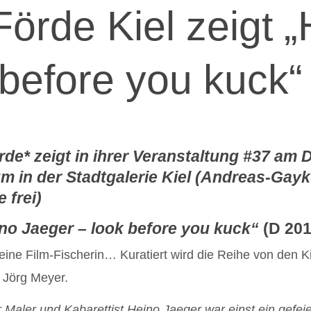
Förde Kiel zeigt 
 before you kuck“
rde* zeigt in ihrer Veranstaltung #37
am D
 in der Stadtgalerie Kiel (Andreas-Gayk-Str
 frei)
no Jaeger – look before you kuck“
(D 201
 eine Film-Fischerin… Kuratiert wird die Reihe von den 
 Jörg Meyer.
r Maler und Kabarettist Heino Jaeger war einst ein gefe