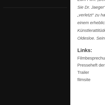
Sie Dr. Jaeger
DVD Box ZEITZUSTÄNDE
„verletzt“ zu 
Striche ziehen
einem erheblic
Der Boxprinz
Künstlerattitü
Oldesloe. Sein
Wollis Paradies
Links:
Heino Jaeger – Look before you kuck
Filmbesprechu
Schranken
Presseheft der
KURT – oder Du sollst lachen
Trailer
filmsite
KEHRAUS
VOKZAL-Bahnhof Brest
Grenzpunkt Beton