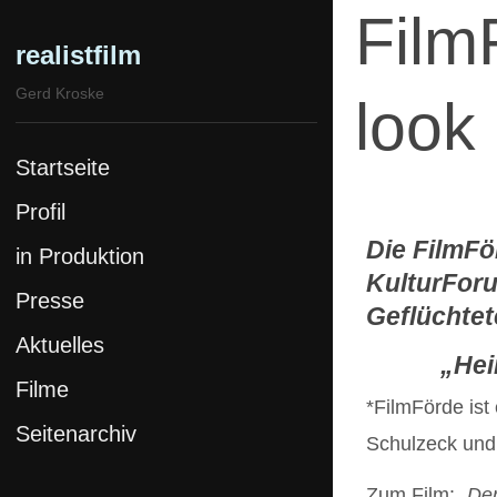
Film
realistfilm
Gerd Kroske
look
Startseite
Profil
Die FilmFö
in Produktion
KulturForum
Presse
Geflüchtete
Aktuelles
„Hei
Filme
*FilmFörde ist
Seitenarchiv
Stolz & Eigensinn
Schulzeck und
SPK Komplex
Zum Film:
„De